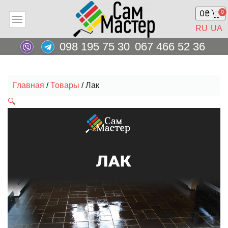
0
₴
0
RU
UA
098 195 75 30
067 466 52 36
Главная
/
Товары
/ Лак
🔍